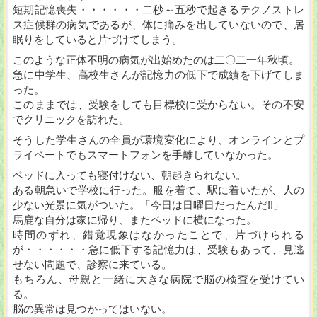
短期記憶喪失・・・・・・二秒～五秒で起きるテクノストレ
ス症候群の病気であるが、体に痛みを出していないので、居
眠りをしていると片づけてしまう。
このような正体不明の病気が出始めたのは二〇二一年秋頃。
急に中学生、高校生さんが記憶力の低下で成績を下げてしま
った。
このままでは、受験をしても目標校に受からない。その不安
でクリニックを訪れた。
そうした学生さんの全員が環境変化により、オンラインとプ
ライベートでもスマートフォンを手離していなかった。
ベッドに入っても寝付けない、朝起きられない。
ある朝急いで学校に行った。服を着て、駅に着いたが、人の
少ない光景に気がついた。「今日は日曜日だったんだ!!」
馬鹿な自分は家に帰り、またベッドに横になった。
時間のずれ、錯覚現象はなかったことで、片づけられる
が・・・・・・急に低下する記憶力は、受験もあって、見逃
せない問題で、診察に来ている。
もちろん、母親と一緒に大きな病院で脳の検査を受けてい
る。
脳の異常は見つかってはいない。