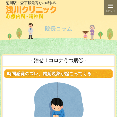
菊川駅・森下駅最寄りの精神科
togg
navi
MENU
院長コラム
治せ！コロナうつ病①
時間感覚のズレ、錯覚現象が起こってくる