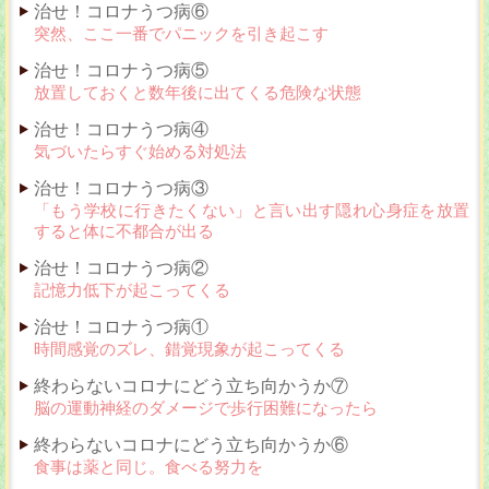
治せ！コロナうつ病⑥
突然、ここ一番でパニックを引き起こす
治せ！コロナうつ病⑤
放置しておくと数年後に出てくる危険な状態
治せ！コロナうつ病④
気づいたらすぐ始める対処法
治せ！コロナうつ病③
「もう学校に行きたくない」と言い出す隠れ心身症を放置
すると体に不都合が出る
治せ！コロナうつ病②
記憶力低下が起こってくる
治せ！コロナうつ病①
時間感覚のズレ、錯覚現象が起こってくる
終わらないコロナにどう立ち向かうか⑦
脳の運動神経のダメージで歩行困難になったら
終わらないコロナにどう立ち向かうか⑥
食事は薬と同じ。食べる努力を