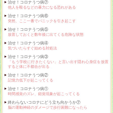
治せ！コロナうつ病⑦
他人を殴るなどの暴力になる恐れがある
治せ！コロナうつ病⑥
突然、ここ一番でパニックを引き起こす
治せ！コロナうつ病⑤
放置しておくと数年後に出てくる危険な状態
治せ！コロナうつ病④
気づいたらすぐ始める対処法
治せ！コロナうつ病③
「もう学校に行きたくない」と言い出す隠れ心身症を放置
すると体に不都合が出る
治せ！コロナうつ病②
記憶力低下が起こってくる
治せ！コロナうつ病①
時間感覚のズレ、錯覚現象が起こってくる
終わらないコロナにどう立ち向かうか⑦
脳の運動神経のダメージで歩行困難になったら