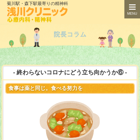
菊川駅・森下駅最寄りの精神科
togg
navi
MENU
院長コラム
終わらないコロナにどう立ち向かうか⑥
食事は薬と同じ。食べる努力を