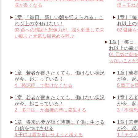
収が良くなる
塩＋玉ね
1章 |「毎日、新しい朝を迎えられる」こ
1章 |
れ以上の幸せはない！
れ以上の
03 命への感謝と想像力が、脳を刺激して深
02 健
い眠りと元気な目覚めを呼ぶ
1章 |「毎
れ以上の幸
01 元気に
らないことが
1章 | 若者が働きたくても、働けない状況
1章 |
が今、起こっている！
が今、起
4「確認症」で動けなくなる
5 重圧
1章 | 若者が働きたくても、働けない状況
1章 |
が今、起こっている！
が今、起
2「多汗症」が面接の時に発生する
3「不潔
1章 | 将来の夢が輝く時期に子供に生きる
1章 |
自信をつけさせる
が今、起
3 子供は親を喜ばせようと考える
1「テク