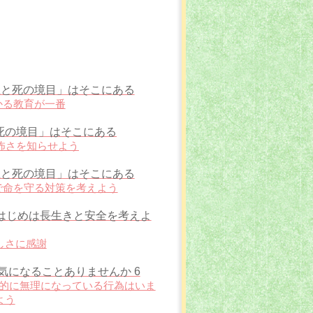
 「生と死の境目」はそこにある
かる教育が一番
生と死の境目」はそこにある
の怖さを知らせよう
 「生と死の境目」はそこにある
内で命を守る対策を考えよう
のはじめは長生きと安全を考えよ
しさに感謝
気になることありませんか 6
精神的に無理になっている行為はいま
よう