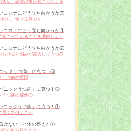
のズレ、錯覚現象が起こってくる
いコロナにどう立ち向かうか⑥
と同じ。食べる努力を
いコロナにどう立ち向かうか④
に起こっていることを理解しよう
いコロナにどう立ち向かうか②
のらせると悩みが拡大してうつ症
ニックうつ病」に克つ！⑤
クうつ病の原因
パニックうつ病」に克つ！③
クうつ病の症例②
パニックうつ病」に克つ！①
に早く気付くこと
負けない心と体の整え方⑦
の殻を自ら破れるか