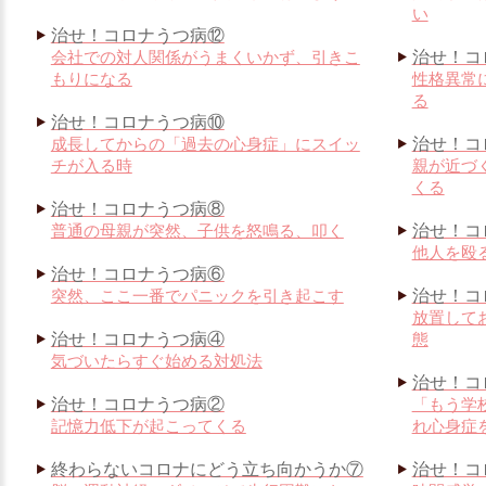
い
治せ！コロナうつ病⑫
会社での対人関係がうまくいかず、引きこ
治せ！コ
もりになる
性格異常
る
治せ！コロナうつ病⑩
成長してからの「過去の心身症」にスイッ
治せ！コ
チが入る時
親が近づ
くる
治せ！コロナうつ病⑧
普通の母親が突然、子供を怒鳴る、叩く
治せ！コ
他人を殴
治せ！コロナうつ病⑥
突然、ここ一番でパニックを引き起こす
治せ！コ
放置して
治せ！コロナうつ病④
態
気づいたらすぐ始める対処法
治せ！コ
治せ！コロナうつ病②
「もう学
記憶力低下が起こってくる
れ心身症
終わらないコロナにどう立ち向かうか⑦
治せ！コ