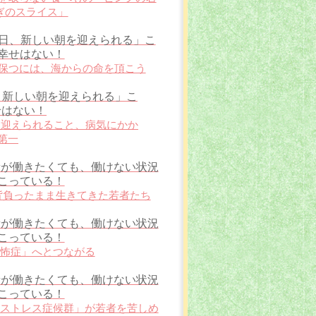
ぎのスライス」
「毎日、新しい朝を迎えられる」こ
幸せはない！
康を保つには、海からの命を頂こう
日、新しい朝を迎えられる」こ
せはない！
朝を迎えられること、病気にかか
第一
 若者が働きたくても、働けない状況
こっている！
を背負ったまま生きてきた若者たち
 若者が働きたくても、働けない状況
こっている！
恐怖症」へとつながる
 若者が働きたくても、働けない状況
こっている！
ノストレス症候群」が若者を苦しめ