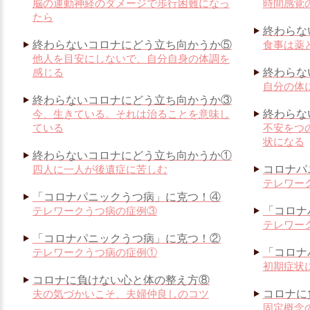
脳の運動神経のダメージで歩行困難になっ
時間感覚
たら
終わらな
終わらないコロナにどう立ち向かうか⑤
食事は薬
他人を目安にしないで、自分自身の体調を
感じる
終わらな
自分の体
終わらないコロナにどう立ち向かうか③
今、生きている。それは治ることを意味し
終わらな
ている
不安をつ
状になる
終わらないコロナにどう立ち向かうか①
四人に一人が後遺症に苦しむ
コロナパ
テレワー
「コロナパニックうつ病」に克つ！④
テレワークうつ病の症例③
「コロナ
テレワー
「コロナパニックうつ病」に克つ！②
テレワークうつ病の症例①
「コロナ
初期症状
コロナに負けない心と体の整え方⑧
夫の気づかいこそ、夫婦仲良しのコツ
コロナに
固定概念