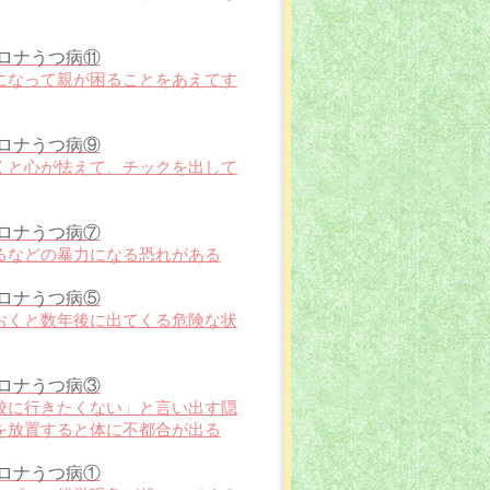
ロナうつ病⑪
になって親が困ることをあえてす
ロナうつ病⑨
くと心が怯えて、チックを出して
ロナうつ病⑦
るなどの暴力になる恐れがある
ロナうつ病⑤
おくと数年後に出てくる危険な状
ロナうつ病③
校に行きたくない」と言い出す隠
を放置すると体に不都合が出る
ロナうつ病①