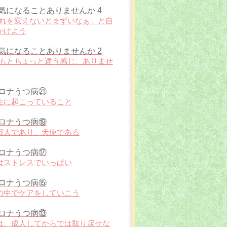
気になることありませんか 4
「流れを変えないとまずいなぁ」と自
かけよう
気になることありませんか 2
いつもとちょっと違う感じ、ありませ
ロナうつ病㉑
生に起こっていること
ロナうつ病⑲
宙人であり、天使である
ロナうつ病⑰
はストレスでいっぱい
ロナうつ病⑮
の中でケアをしていこう
ロナうつ病⑬
は、成人してからでは取り戻せな