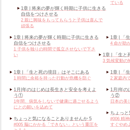
ている
1章 | 将来の夢が輝く時期に子供に生きる
自信をつけさせる
2 親に興味をもってもらうと子供は喜んで
頑張る
1章 | 将来の夢が輝く時期に子供に生きる
1章 |
自信をつけさせる
4 命が助
1 子供を独りの時間で孤立させないで下さ
い
1章 | 「
3 気候変動
1章 | 「生と死の境目」はそこにある
1章 |
1 時間に余裕を持った行動が危機を防ぐ
2 家庭
1月|年のはじめは長生きと安全を考えよ
1月|年
う①
う②
1年間、病気をしないで健康に過ごせるよう
日本の美
にとの願いを込めて
ちょっと
ちょっと気になることありませんか 5
#006 
#005 脳にかかる「できない」という重圧を
すぐやめ