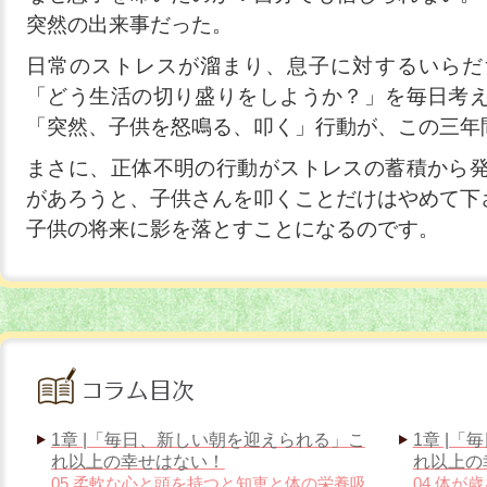
突然の出来事だった。
日常のストレスが溜まり、息子に対するいらだ
「どう生活の切り盛りをしようか？」を毎日考
「突然、子供を怒鳴る、叩く」行動が、この三年
まさに、正体不明の行動がストレスの蓄積から
があろうと、子供さんを叩くことだけはやめて下
子供の将来に影を落とすことになるのです。
1章 |「毎日、新しい朝を迎えられる」こ
1章 |
れ以上の幸せはない！
れ以上の
05 柔軟な心と頭を持つと知恵と体の栄養吸
04 体