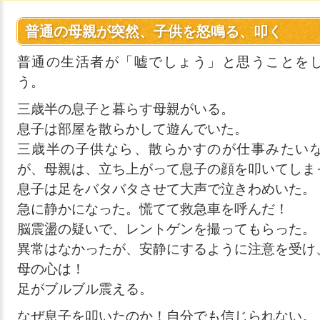
普通の母親が突然、子供を怒鳴る、叩く
普通の生活者が「嘘でしょう」と思うことを
う。
三歳半の息子と暮らす母親がいる。
息子は部屋を散らかして遊んでいた。
三歳半の子供なら、散らかすのが仕事みたい
が、母親は、立ち上がって息子の顔を叩いてしま
息子は足をバタバタさせて大声で泣きわめいた。
急に静かになった。慌てて救急車を呼んだ！
脳震盪の疑いで、レントゲンを撮ってもらった。
異常はなかったが、安静にするように注意を受け
母の心は！
足がブルブル震える。
なぜ息子を叩いたのか！自分でも信じられない。